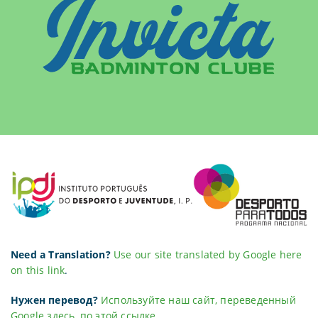
Need a Translation?
Use our site translated by Google here
on this link
.
Нужен перевод?
Используйте наш сайт, переведенный
Google здесь, по этой ссылке
.